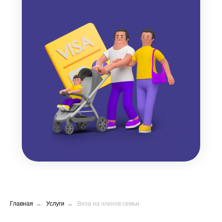
Главная
→
Услуги
→
Виза на членов семьи