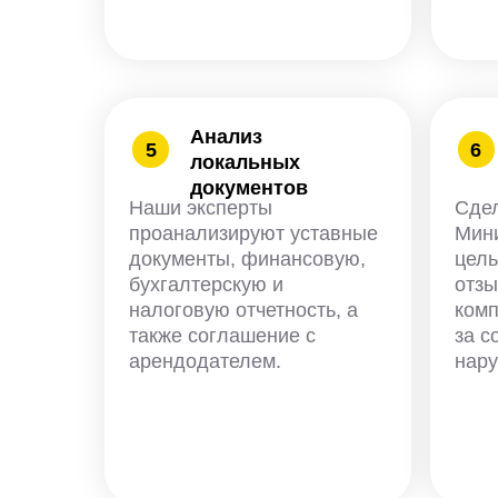
Анализ
5
6
локальных
документов
Наши эксперты
Сдел
проанализируют уставные
Мини
документы, финансовую,
цел
бухгалтерскую и
отзы
налоговую отчетность, а
комп
также соглашение с
за 
арендодателем.
нар