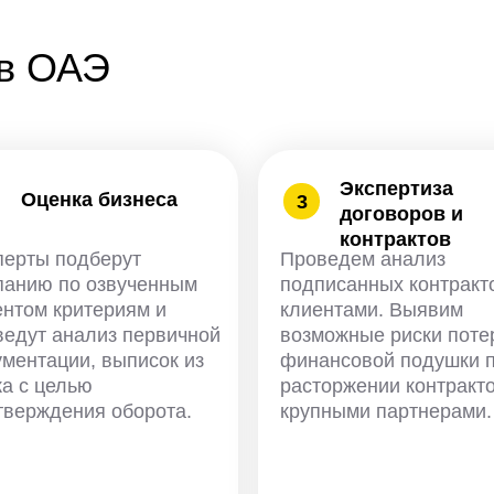
 в ОАЭ
Экспертиза
Оценка бизнеса
3
договоров и
контрактов
перты подберут
Проведем анализ
панию по озвученным
подписанных контракт
ентом критериям и
клиентами. Выявим
ведут анализ первичной
возможные риски поте
ументации, выписок из
финансовой подушки 
ка с целью
расторжении контракто
тверждения оборота.
крупными партнерами.