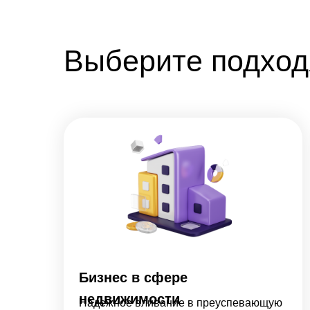
Выберите подход
Бизнес в сфере
недвижимости
Надежное вливание в преуспевающую