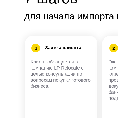
для начала импорта
Заявка клиента
1
2
Клиент обращается в
Экс
компанию LP Relocate с
ком
целью консультации по
кли
вопросам покупки готового
про
бизнеса.
док
бан
под