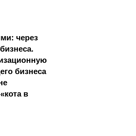
ми: через
бизнеса.
низационную
его бизнеса
не
«кота в