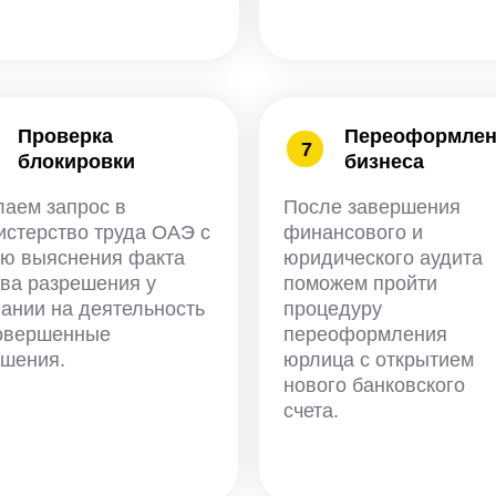
Проверка
Переоформлен
7
блокировки
бизнеса
аем запрос в
После завершения
стерство труда ОАЭ с
финансового и
ью выяснения факта
юридического аудита
ва разрешения у
поможем пройти
ании на деятельность
процедуру
совершенные
переоформления
ушения.
юрлица с открытием
нового банковского
счета.