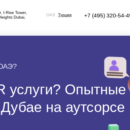
r, I-Rise Tower,
ОАЭ
Турция
+7 (495) 320-54-4
Heights Dubai,
 ОАЭ?
R услуги? Опытные
 Дубае на аутсорсе