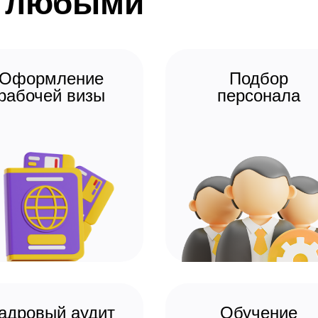
с любыми
Оформление
Подбор
рабочей визы
персонала
адровый аудит
Обучение