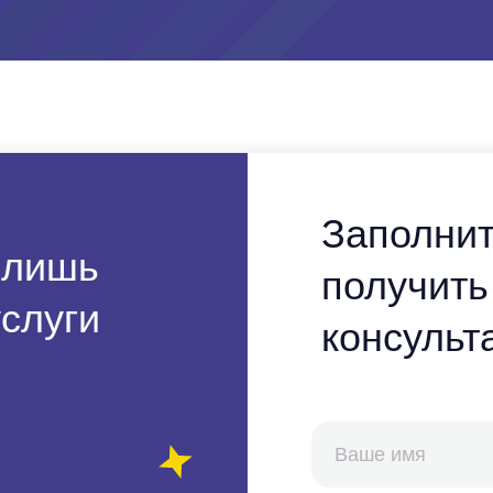
Заполнит
 лишь
получить
слуги
консульт