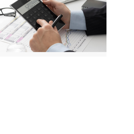
Секреты налогового
планирования в ОАЭ: как
экономить на налогах без
рисков для бизнеса
13.09.2024